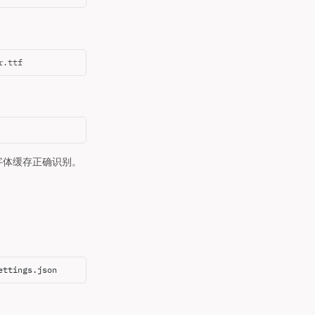
r.ttf
户字体缓存正确识别。
ettings.json