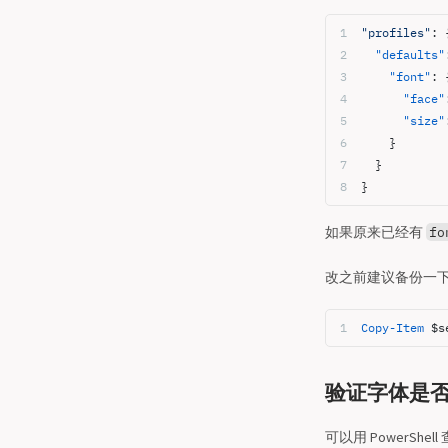
"profiles"
: 
  "defaults"
    "font"
: 
      "face"
      "size"
    }
  }
}
如果原来已经有
fo
改之前建议备份一
Copy-Item
 $s
验证字体是
可以用 PowerShe