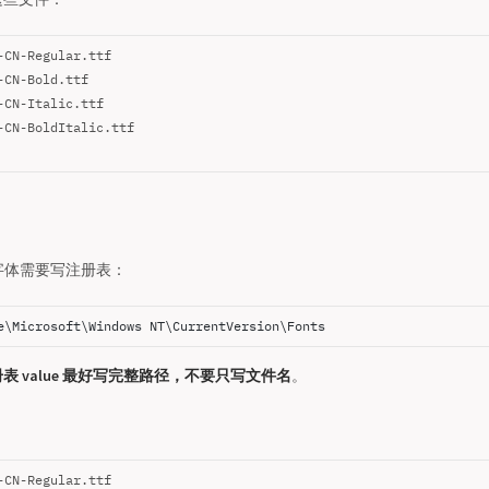
-CN-Regular.ttf
-CN-Bold.ttf
-CN-Italic.ttf
-CN-BoldItalic.ttf
用户字体需要写注册表：
e\Microsoft\Windows NT\CurrentVersion\Fonts
表 value 最好写完整路径，不要只写文件名
。
-CN-Regular.ttf