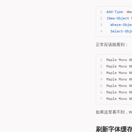
Add-Type
 -
As
(
New-Object
 
  Where-Obje
  Select-Obj
正常应该能看到：
Maple Mono N
Maple Mono N
Maple Mono N
Maple Mono N
Maple Mono N
Maple Mono N
Maple Mono N
如果这里看不到，Wind
刷新字体缓