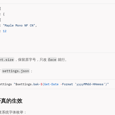
{
: {
{
: 
"Maple Mono NF CN"
,
: 
12
，保留原字号，只改
就行。
nt.size
face
下
：
settings.json
ettings 
"
$settings
.bak-
$
(
Get-Date
 -
Format 
'yyyyMMdd-HHmmss'
)
"
否真的生效
ll 查系统字体枚举：