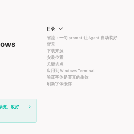
目录
省流：一句 prompt 让 Agent 自动装好
dows
背景
下载来源
安装位置
关键坑点
应用到 Windows Terminal
验证字体是否真的生效
刷新字体缓存
册到系统、改好