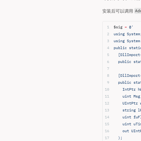
安装后可以调用
Ad
$sig 
=
 @'
using System
using System
public stati
  [DllImport
  public sta
  [DllImport
  public sta
    IntPtr h
    uint Msg
    UIntPtr 
    string l
    uint fuF
    uint uTi
    out UInt
  );