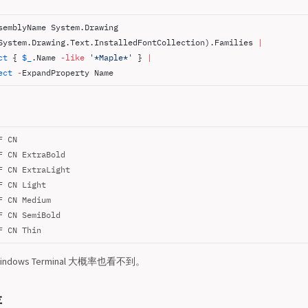
semblyName System.Drawing
System.Drawing.Text.InstalledFontCollection).Families 
|
ct
 { 
$_
.Name 
-like
 '*Maple*'
 } 
|
ect
 -
ExpandProperty Name
F CN
F CN ExtraBold
F CN ExtraLight
F CN Light
F CN Medium
F CN SemiBold
F CN Thin
ows Terminal 大概率也看不到。
存