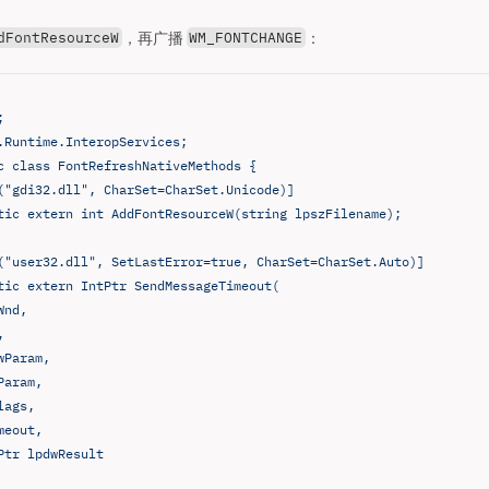
，再广播
：
dFontResourceW
WM_FONTCHANGE
;
.Runtime.InteropServices;
c class FontRefreshNativeMethods {
("gdi32.dll", CharSet=CharSet.Unicode)]
tic extern int AddFontResourceW(string lpszFilename);
("user32.dll", SetLastError=true, CharSet=CharSet.Auto)]
tic extern IntPtr SendMessageTimeout(
Wnd,
,
wParam,
Param,
lags,
meout,
Ptr lpdwResult