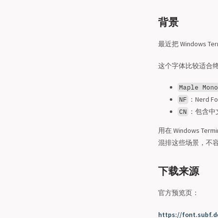
背景
最近把 Windows T
这个字体比较适合
Maple Mono
：Nerd
NF
：包含中文
CN
用在 Windows Te
混排这些场景，不容易
下载来源
官方预览页：
https://font.subf.d