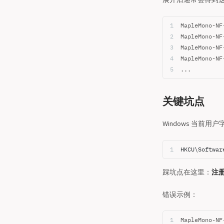
MapleMono-NF
MapleMono-NF
MapleMono-NF
MapleMono-NF
...
关键坑点
Windows 当前
HKCU\Softwar
踩坑点在这里：
注册
错误示例：
MapleMono-NF